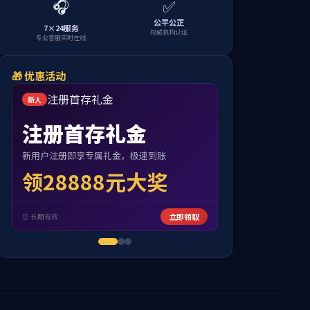
置顶
关注我们
使用条款
｜
网站地图
｜
隐私政策
｜
招聘隐私政策
｜
监察举报
｜
联系我们